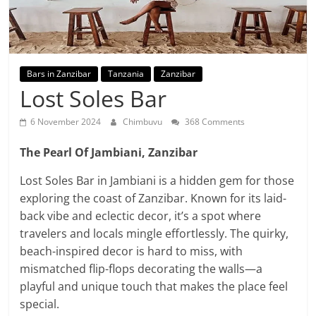
Bars in Zanzibar
Tanzania
Zanzibar
Lost Soles Bar
6 November 2024
Chimbuvu
368 Comments
The Pearl Of Jambiani, Zanzibar
Lost Soles Bar in Jambiani is a hidden gem for those
exploring the coast of Zanzibar. Known for its laid-
back vibe and eclectic decor, it’s a spot where
travelers and locals mingle effortlessly. The quirky,
beach-inspired decor is hard to miss, with
mismatched flip-flops decorating the walls—a
playful and unique touch that makes the place feel
special.