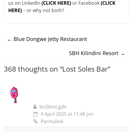
us on LinkedIn
(CLICK HERE)
or Facebook
(CLICK
HERE)
– or why not both?
←
Blue Dongwe Jetty Restaurant
SBH Kilindini Resort
→
368 thoughts on “
Lost Soles Bar
”
bs2best.gdn
4 April 2025 at 11:48 pm
Permalink