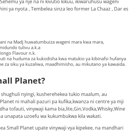
ya Sehemu ya nje na ni kivutio kikuu, ikiwaruhusu wageni
hini ya nyota , Tembelea sinza leo former La Chaaz , Dar es
ani na Madj huwatumbuiza wageni mara kwa mara,
midundo tulivu a.k.a
ongo Flavour n.k.
uti na huduma za kukodisha kwa matukio ya kibinafsi hufanya
he za siku ya kuzaliwa, maadhimisho, au mikutano ya kawaida.
all Planet?
 shughuli nyingi, kusherehekea tukio maalum, au
 Planet ni mahali pazuri pa kufika,kwanza ni centre ya mji
ha tofauti, vinywaji kama bia,lite,Gin,Vodka,Whisky,Wine
sha unapata uzoefu wa kukumbukwa kila wakati.
a Small Planet upate vinywaji vya kipekee, na mandhari