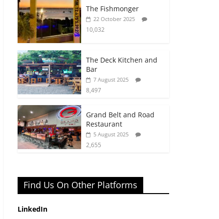
The Fishmonger
22 October 2025
10,032
The Deck Kitchen and
Bar
7 August 2025
8,497
Grand Belt and Road
Restaurant
5 August 2025
2,655
Find Us On Other Platforms
LinkedIn