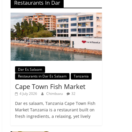
Restaurants In Dar
Dar Es Salaam
Restaurants in Dar Es Salaam
Tanzania
Cape Town Fish Market
4 July 2026
Chimbuvu
32
Dar es salaam, Tanzania Cape Town Fish
Market Tanzania is a restaurant built on
fresh ingredients, a relaxing, yet lively