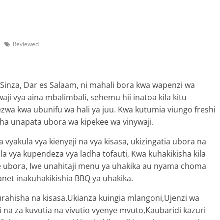
Reviewed
a Sinza, Dar es Salaam, ni mahali bora kwa wapenzi wa
aji vya aina mbalimbali, sehemu hii inatoa kila kitu
nezwa kwa ubunifu wa hali ya juu. Kwa kutumia viungo freshi
sha unapata ubora wa kipekee wa vinywaji.
vyakula vya kienyeji na vya kisasa, ukizingatia ubora na
a vya kupendeza vya ladha tofauti, Kwa kuhakikisha kila
e ubora, Iwe unahitaji menu ya uhakika au nyama choma
anet inakuhakikishia BBQ ya uhakika.
rahisha na kisasa.Ukianza kuingia mlangoni,Ujenzi wa
 na za kuvutia na vivutio vyenye mvuto,Kaubaridi kazuri