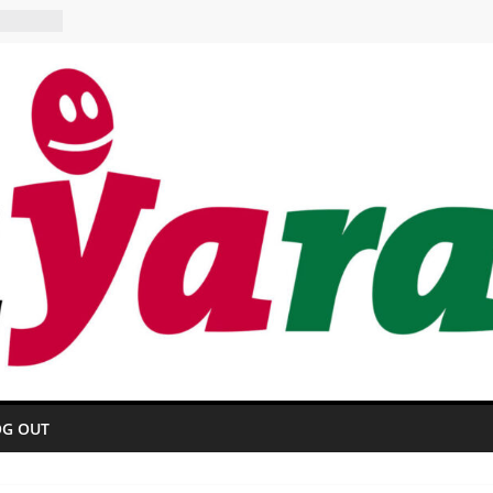
 HOTEL
urant
OG OUT