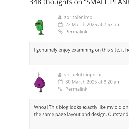
348 thoughts on “
SMALL PLAN
zoritoler imol
22 March 2025 at 7:57 am
Permalink
I genuinely enjoy examining on this site, it
vorbelutr ioperbir
30 March 2025 at 8:20 am
Permalink
Whoa! This blog looks exactly like my old one
the same page layout and design. Outstandi