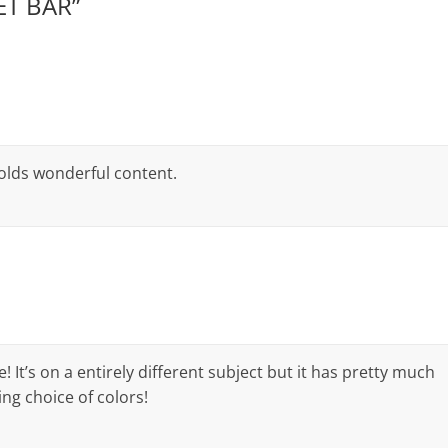
ET BAR
”
 holds wonderful content.
! It’s on a entirely different subject but it has pretty much
ng choice of colors!