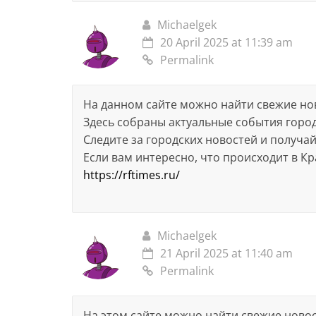
Michaelgek
20 April 2025 at 11:39 am
Permalink
На данном сайте можно найти свежие но
Здесь собраны актуальные события горо
Следите за городских новостей и получа
Если вам интересно, что происходит в Кр
https://rftimes.ru/
Michaelgek
21 April 2025 at 11:40 am
Permalink
На этом сайте можно найти свежие ново