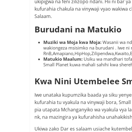
ukipigwa na feni zilizopo ndani. Hii ni bar 
kufurahia chakula na vinywaji vyao wakiwa c
Salaam.
Burudani na Matukio
Muziki wa Moja kwa Moja:
Wasanii wa nd
wakiongeza msisimko na burudani . Iwe ni 
RnB,Amapiano,HipHop,Zilipendwa,Kwaito,B
Matukio Maalum:
Usiku wa mandhari tofa
Small Planet kuwa mahali sahihi kwa shere
Kwa Nini Utembelee Sm
Iwe unataka kupumzika baada ya siku yenye
kufurahia tu vyakula na vinywaji bora, Small
pia utapata Mchanganyiko wa vyakula vya lad
nk, na mazingira ya kufurahisha unahakiki
Ukiwa zako Dar es salaam usiache kutembele