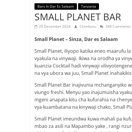
Bars In Dar Es Salaam
Tanzania
SMALL PLANET BAR
20 December 2024
Chimbuvu
348 Comments
Small Planet – Sinza, Dar es Salaam
Small Planet, iliyopo katika eneo maarufu l
vyakula na vinywaji. Ikiwa na orodha ya vinyw
kuanzia Cocktail hadi vinywaji vilivyotenge
na vya ubora wa juu, Small Planet inahakiki
Small Planet Bar inajivunia mchanganyiko wa 
viungo freshi. Menyu yao inajumuisha vyakul
mgeni anapata kitu cha kufurahia na cheny
vya kuambatana na kinywaji chako, Small Pl
Small Planet imeundwa kuwa mahali pa kufu
mbao za asili na Mapambo yake , rangi nzuri