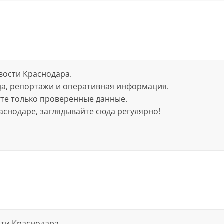
вости Краснодара.
да, репортажи и оперативная информация.
йте только проверенные данные.
аснодаре, заглядывайте сюда регулярно!
сти Краснодара.